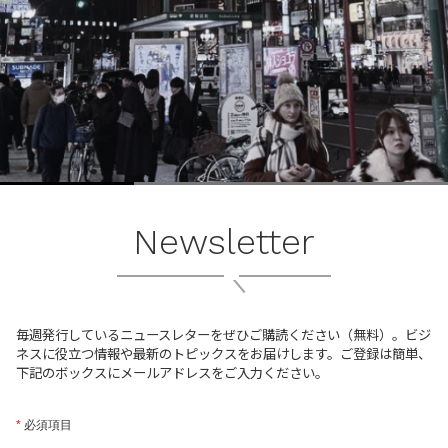
ブ
ロ
グ
ル
Yo
Newsletter
毎週発行しているニュースレターをぜひご購読ください（無料）。ビジ
ネスに役立つ情報や最新のトピックスをお届けします。ご登録は簡単、
下記のボックスにメールアドレスをご入力ください。
*
必須項目