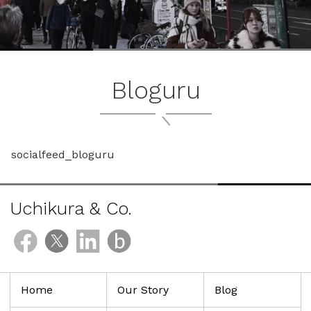
ブ
ロ
Bloguru
グ
ル
Yo
socialfeed_bloguru
Uchikura & Co.
Home
Our Story
Blog