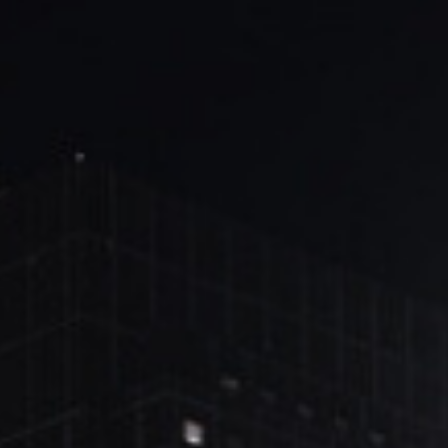
ブ
ロ
グ
ル
Yo