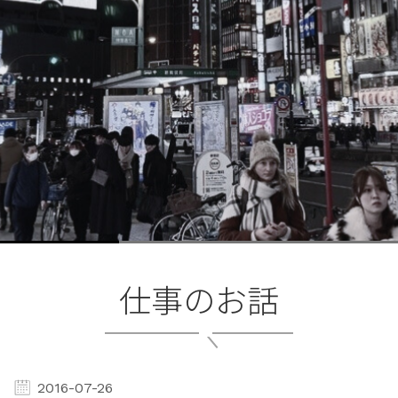
ブ
ロ
グ
ル
Yo
仕事のお話
2016-07-26