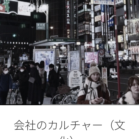
ブ
ロ
グ
ル
Yo
会社のカルチャー（文