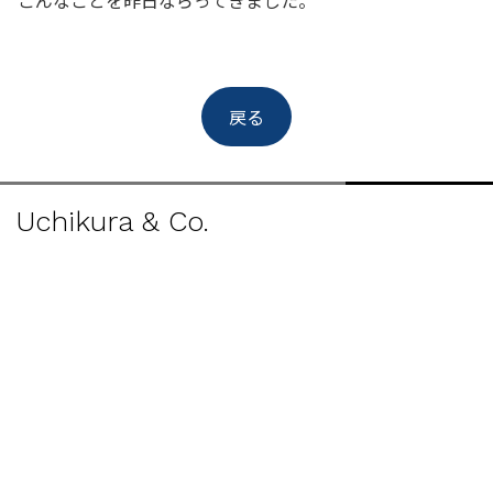
こんなことを昨日ならってきました。
戻る
Uchikura & Co.
Home
Our Story
Blog
Social Media
Photo Gallery
Newsletter
ブログル
YouTube