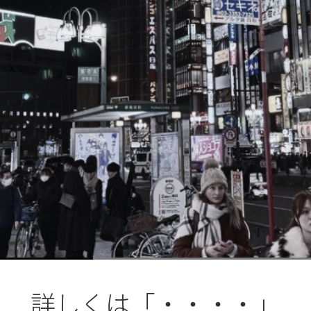
ブ
ロ
グ
ル
Yo
詳しくは「・・・・」