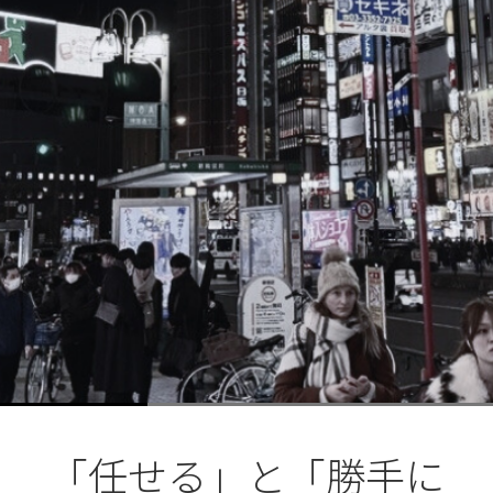
ブ
ロ
グ
ル
Yo
「任せる」と「勝手に