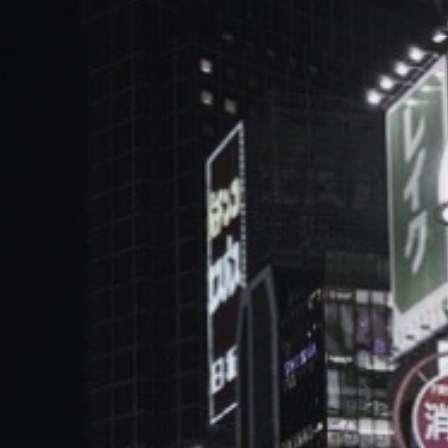
ブ
ロ
グ
ル
Yo