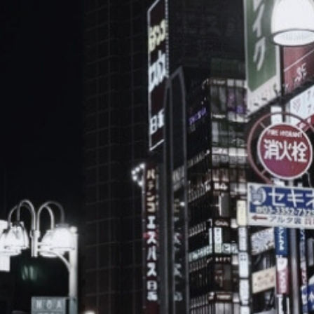
ブ
ロ
グ
ル
Yo