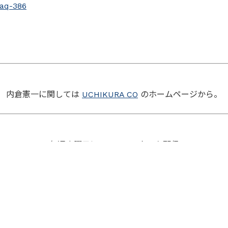
paq-386
内倉憲一に関しては
UCHIKURA CO
のホームページから。
毎週水曜日にニュースレターを配信
させて頂いています。短くて読みやすい内容です。
お申し込みも
UCHIKURA CO
のホームページから。