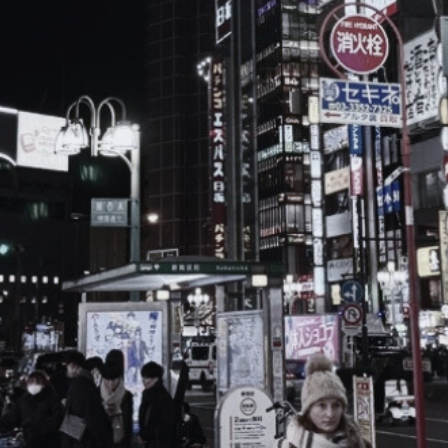
ブ
ロ
グ
ル
Yo