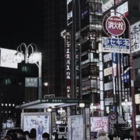
ブ
ロ
グ
ル
Yo