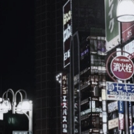
ブ
ロ
グ
ル
Yo