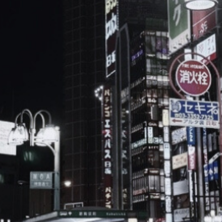
ブ
ロ
グ
ル
Yo