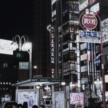
ブ
ロ
グ
ル
Yo