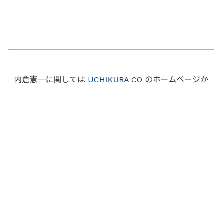
内倉憲一に関しては
UCHIKURA CO
のホームページか
ら。
毎週水曜日にニュースレターを配信
させて頂いています。短くて読みやすい内容です。
お申し込みも
UCHIKURA CO
のホームページから。