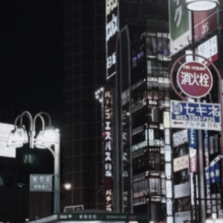
ブ
ロ
グ
ル
Yo