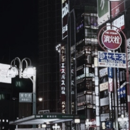
ブ
ロ
グ
ル
Yo