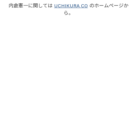
内倉憲一に関しては
UCHIKURA CO
のホームページか
ら。
毎週水曜日にニュースレターを配信
させて頂いています。短くて読みやすい内容です。
お申し込みも
UCHIKURA CO
のホームページから。
戻る
Uchikura & Co.