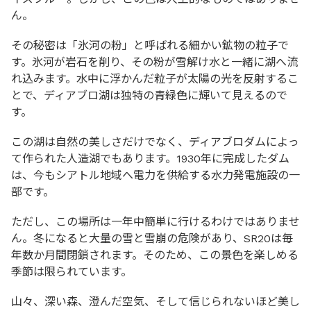
ん。
その秘密は「氷河の粉」と呼ばれる細かい鉱物の粒子で
す。氷河が岩石を削り、その粉が雪解け水と一緒に湖へ流
れ込みます。水中に浮かんだ粒子が太陽の光を反射するこ
とで、ディアブロ湖は独特の青緑色に輝いて見えるので
す。
この湖は自然の美しさだけでなく、ディアブロダムによっ
て作られた人造湖でもあります。1930年に完成したダム
は、今もシアトル地域へ電力を供給する水力発電施設の一
部です。
ただし、この場所は一年中簡単に行けるわけではありませ
ん。冬になると大量の雪と雪崩の危険があり、SR20は毎
年数か月間閉鎖されます。そのため、この景色を楽しめる
季節は限られています。
山々、深い森、澄んだ空気、そして信じられないほど美し