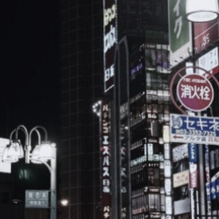
ブ
ロ
グ
ル
Yo