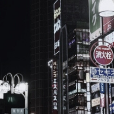
ブ
ロ
グ
ル
Yo