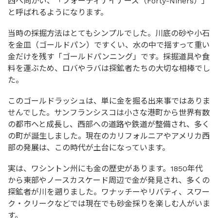
西へ向かい、「フォーティナイナーズ（Forty-Niners）」
と呼ばれるようになります。
当時の採掘方法はとてもシンプルでした。川底の砂や小石
を金皿（ゴールドパン）ですくい、水の中で揺すって重い
金だけを残す「ゴールドパンニング」です。採掘道具や食
料を運ぶため、ロバやラバは探鉱者たちの大切な相棒でし
た。
このゴールドラッシュは、単に金を掘る出来事ではありま
せんでした。サンフランシスコは小さな港町から世界有数
の都市へと成長し、西部への道路や鉄道が整備され、多く
の町が誕生しました。現在のカリフォルニアやアメリカ西
部の発展は、この時代が土台になっています。
実は、ワシントン州にも金の歴史があります。1850年代
から東部やノースカスケード周辺で金が発見され、多くの
探鉱者が川を遡りました。ワナッチーやリバティ、スワー
ク・クリークなどでは現在でも砂金採りを楽しむ人がいま
す。