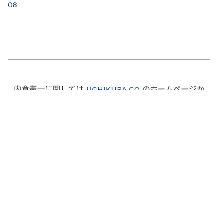
08
内倉憲一に関しては
UCHIKURA CO
のホームページか
ら。
毎週水曜日にニュースレターを配信
させて頂いています。短くて読みやすい内容です。
お申し込みも
UCHIKURA CO
のホームページから。