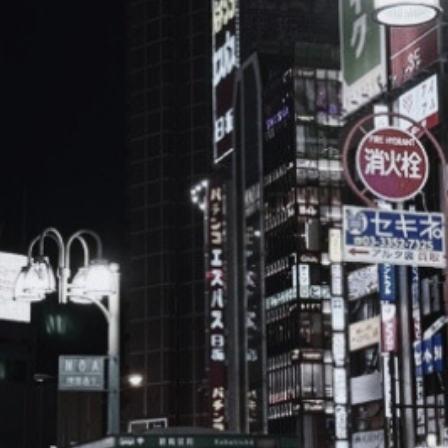
ブ
ロ
グ
ル
Yo