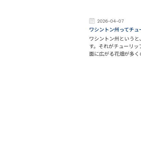
2026-04-07
ワシントン州ってチュ
ワシントン州というと
す。それがチューリッ
面に広がる花畑が多く
景は圧巻です。 日本..
2026-04-07
2026年4月7日火曜日
2026年4月7日（
と思って向かいました
日は合計4,000歩
M...