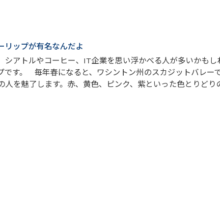
ーリップが有名なんだよ
、シアトルやコーヒー、IT企業を思い浮かべる人が多いかも
プです。 毎年春になると、ワシントン州のスカジットバレー
の人を魅了します。赤、黄色、ピンク、紫といった色とりどり
.
 小雨
火）小雨 今朝は軽くプロテインシェイクでスタート。その後、
が、小雨が降っていたので予定変更。 公園の中ではなく周り
で朝の運動は終了です。 その後はパネラブレッドへ。いつもの