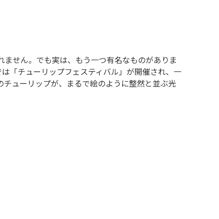
しれません。でも実は、もう一つ有名なものがありま
では「チューリップフェスティバル」が開催され、一
のチューリップが、まるで絵のように整然と並ぶ光
ベルビューダウンタウンのダウンタウンパークを歩こう
を歩き、そのままベルビュースクエアの中を一周。今
飲み物をもらって、そのまま会社へ出社。 昨日受けた