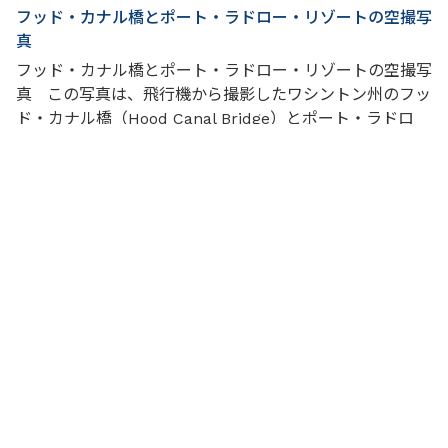
フッド・カナル橋とポート・ラドロー・リゾートの空撮写
真
フッド・カナル橋とポート・ラドロー・リゾートの空撮写
真 この写真は、飛行機から撮影したワシントン州のフッ
ド・カナル橋（Hood Canal Bridge）とポート・ラドロ
ー・リゾート（Port Ludlow Resort）周辺の空撮です。
写真中央から右側にかけて見える長い橋が、キトサップ半
島とオリンピック半島を結ぶフッド・カナル橋です。美し
い入り江の青い海と森林に囲まれた景色は、ワシン...