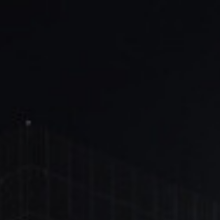
ブ
ロ
グ
ル
Yo