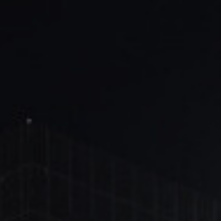
ブ
ロ
グ
ル
Yo