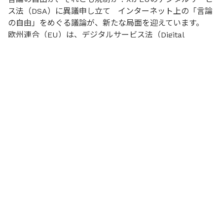
ス法（DSA）に異議申し立て インターネット上の「言論
の自由」をめぐる議論が、新たな局面を迎えています。
欧州連合（EU）は、デジタルサービス法（Digital
Services Act：DSA）に違反したとして、X（旧Twitter）
に対し1億2,000万ユーロの制裁金を科しました。これに
対し、Xを所有するイーロン・マスク氏は、この...